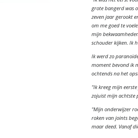
grote bangerd was om 
zeven jaar gerookt e
om me goed te voele
mijn bekwaamheden n
schouder kijken. Ik 
Ik werd zo paranoïd
moment bevond ik mez
ochtends na het opst
"Ik kreeg mijn eerste
zojuist mijn achtste
"Mijn onderwijzer roo
roken van joints beg
maar deed. Vanaf die