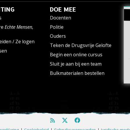
TING
DOE MEE
s
Docenten
re
Echte Mensen,
Politie
Ouders
eiden / Ze logen
Teken de Drugsvrije Gelofte
ssen
Begin een online cursus
Sluit je aan bij een team
Bulkmaterialen bestellen
yverklaring
|
Cookiebeleid
|
Gebruiksvoorwaarden
|
Juridische med