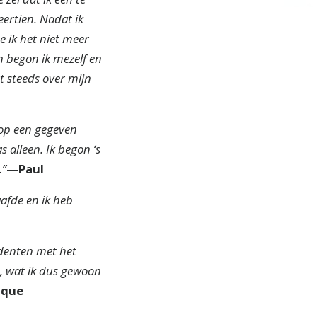
eertien. Nadat ik
e ik het niet meer
 begon ik mezelf en
t steeds over mijn
 op een gegeven
alleen. Ik begon ‘s
.”
—
Paul
aafde en ik heb
tudenten met het
n, wat ik dus gewoon
ique