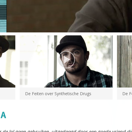
De Feiten over
Synthetische Drugs
De F
NA
or de lol gaan gebruiken, uitgedaagd door een goede vriend die 