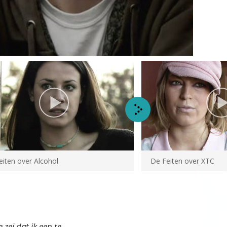
Video
eiten over Alcohol
De Feiten over XTC
zei dat ik een te