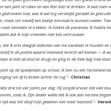
een joint te roken en een liter bier te drinken. Ik was toen v
n gedronken had, was ik wel erg verslaafd geraakt en gebruikt
n, maar om mezelf een beetje normaal te kunnen voelen. Toen
aar beneden te trekken. Ik haatte de paranoia. Ik haatte he
haatte dat ik mijn vrienden niet kon vertrouwen.
e, dat ik erin slaagde iedereen van me vandaan te houden en
elf in de positie waarin niemand terecht wil komen — ik was 
aan al met alcohol en drugs en ging er de hele dag mee door
 joint op de speelplaats op school. Ik ben nu een heroïneversl
 poging om af te kicken achter de rug.”
–
Christian
kte drie tot vier joints per dag. Hij zorgde ervoor dat veel s
onnen, zoals ik. Zijn dealer wilde dat ik ook aan heroïne bego
 tijd was het alsof mijn geweten niet meer bestond.”
–
Veron