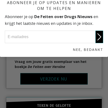
ABONNEER JE OP UPDATES EN MANIEREN
OM TE HELPEN
Abonneer je op
De Feiten over Drugs Nieuws
en
krijgt het laatste nieuws en updates in je inbox.
Heroïne is een drug die door miljoenen mensen
over de gehele wereld wordt gebruikt. Ze weten
dat, als ze stoppen, ze de gruwel van
afkickverschijnselen moeten doorstaan.
NEE, BEDANKT
Krijg de feiten.
Vraag om jouw gratis exemplaar van het
boekje
De Feiten over Heroïne
VERZOEK NU
TEKEN DE GELOFTE