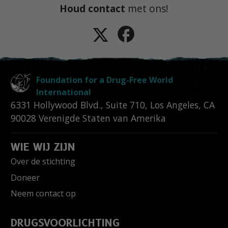
Houd contact
met ons!
Foundation for a Drug-Free World
International
6331 Hollywood Blvd., Suite 710
,
Los Angeles
,
CA
90028
Verenigde Staten van Amerika
WIE WIJ ZIJN
Over de stichting
Doneer
Neem contact op
DRUGSVOORLICHTING