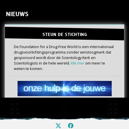
NIEUWS
STEUN DE STICHTING
De Foundation for a Drug-Free World is een internationaal
drugs­voorlichtings­programma zonder winstoogmerk dat
gesponsord wordt door de Scientology Kerk en
Scientologists in de hele wereld.
Klik hier
om meer te
weten te komen.