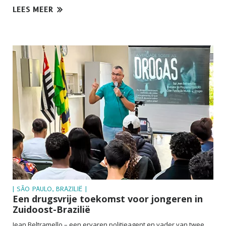
LEES MEER
| SÃO PAULO, BRAZILIË |
Een drugsvrije toekomst voor jongeren in
Zuidoost-Brazilië
Jean Beltramello – een ervaren politieagent en vader van twee