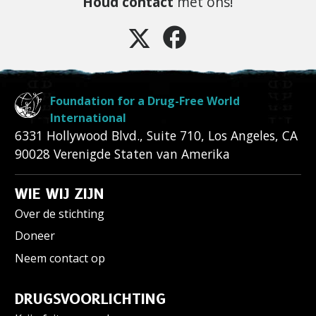
Houd contact
met ons!
Foundation for a Drug-Free World
International
6331 Hollywood Blvd., Suite 710
,
Los Angeles
,
CA
90028
Verenigde Staten van Amerika
WIE WIJ ZIJN
Over de stichting
Doneer
Neem contact op
DRUGSVOORLICHTING