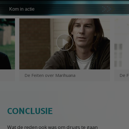
Kom in actie
De Feiten over Marihuana
De F
CONCLUSIE
Wat de reden ook was om drugs te gaan