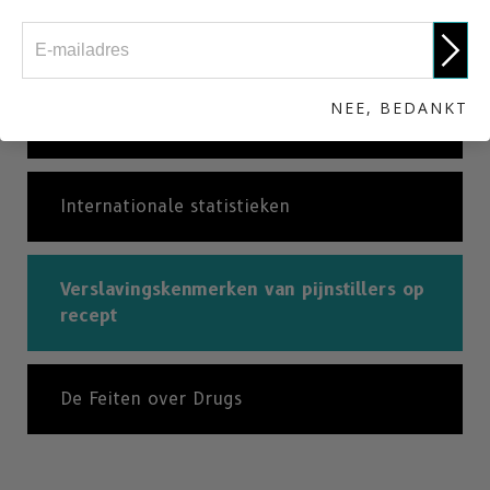
OxyContin (de “Hillbilly Heroïne”)
NEE, BEDANKT
Pijnstillers: een korte geschiedenis
Internationale statistieken
Verslavingskenmerken van pijnstillers op
recept
De Feiten over Drugs