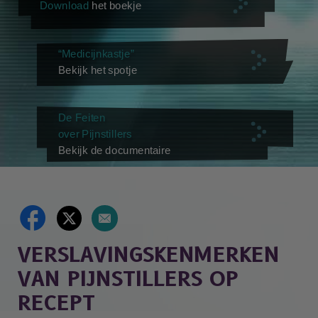
Download
het boekje
“Medicijnkastje”
Bekijk het spotje
De Feiten
over Pijnstillers
Bekijk de documentaire
VERSLAVINGSKENMERKEN
VAN PIJNSTILLERS OP
RECEPT