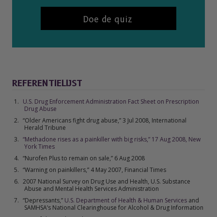
Doe de quiz
REFERENTIELIJST
U.S. Drug Enforcement Administration Fact Sheet on Prescription
Drug Abuse
“Older Americans fight drug abuse,” 3 Jul 2008,
International
Herald Tribune
“Methadone rises as a painkiller with big risks,” 17 Aug 2008, New
York Times
“Nurofen Plus to remain on sale,” 6 Aug 2008
“Warning on painkillers,” 4 May 2007, Financial Times
2007 National Survey on Drug Use and Health, U.S. Substance
Abuse and Mental Health Services Administration
“Depressants,”
U.S. Department of Health & Human Services
and
SAMHSA’s
National Clearinghouse for Alcohol & Drug Information