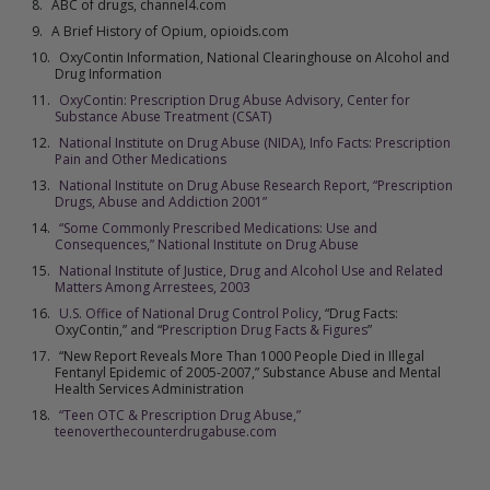
ABC of drugs, channel4.com
A Brief History of Opium, opioids.com
OxyContin Information, National Clearinghouse on Alcohol and
Drug Information
OxyContin: Prescription Drug Abuse Advisory, Center for
Substance Abuse Treatment (CSAT)
National Institute on Drug Abuse (NIDA), Info Facts: Prescription
Pain and Other Medications
National Institute on Drug Abuse Research Report, “Prescription
Drugs, Abuse and Addiction 2001”
“Some Commonly Prescribed Medications: Use and
Consequences,” National Institute on Drug Abuse
National Institute of Justice, Drug and Alcohol Use and Related
Matters Among Arrestees, 2003
U.S. Office of National Drug Control Policy
, “Drug Facts:
OxyContin,” and “
Prescription Drug Facts & Figures
”
“New Report Reveals More Than 1000 People Died in Illegal
Fentanyl Epidemic of 2005-2007,” Substance Abuse and Mental
Health Services Administration
“Teen OTC & Prescription Drug Abuse,”
teenoverthecounterdrugabuse.com