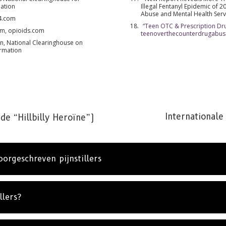
ation
Illegal Fentanyl Epidemic of 
Abuse and Mental Health Serv
l4.com
“Teen OTC & Prescription Dr
ium, opioids.com
teenoverthecounterdrugabu
n, National Clearinghouse on
ormation
Internationale
de “Hillbilly Heroïne”)
orgeschreven pijnstillers
llers?