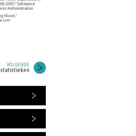
2005-2007,” Substance
ices Administration
ug Abuse,”
se.com
VOLGENDE
 statistieken