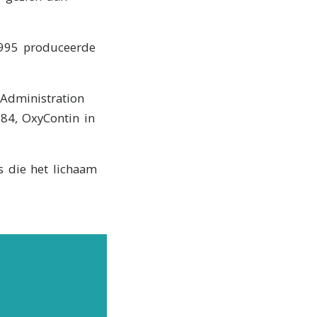
1995 produceerde
Administration
84, OxyContin in
rs die het lichaam
LPEN
te