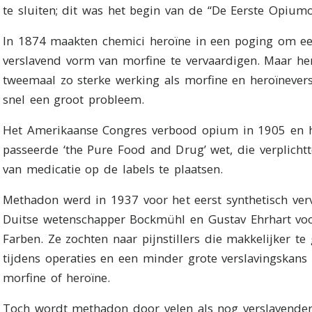
te sluiten; dit was het begin van de “De Eerste Opiumo
In 1874 maakten chemici heroïne in een poging om e
verslavend vorm van morfine te vervaardigen. Maar he
tweemaal zo sterke werking als morfine en heroïnevers
snel een groot probleem.
Het Amerikaanse Congres verbood opium in 1905 en h
passeerde ‘the Pure Food and Drug’ wet, die verplich
van medicatie op de labels te plaatsen.
Methadon werd in 1937 voor het eerst synthetisch ve
Duitse wetenschapper Bockmühl en Gustav Ehrhart voor
Farben. Ze zochten naar pijnstillers die makkelijker t
tijdens operaties en een minder grote verslavingskan
morfine of heroïne.
Toch wordt methadon door velen als nog verslavender