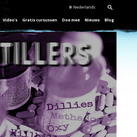
Nederlands
Video’s
Gratis cursussen
Doe mee
Nieuws
Blog
Play