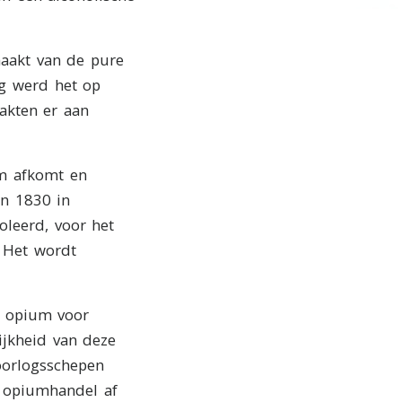
aakt van de pure
g werd het op
aakten er aan
um afkomt en
in 1830 in
oleerd, voor het
 Het wordt
n opium voor
ijkheid van deze
oorlogsschepen
e opiumhandel af