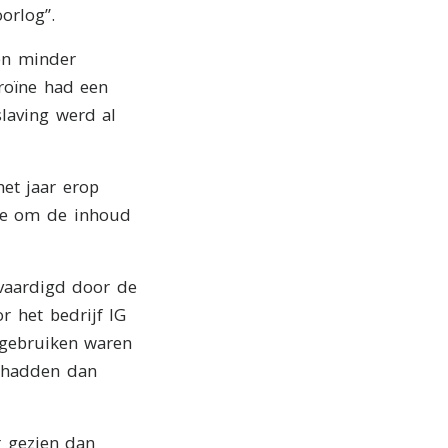
orlog”.
en minder
roïne had een
laving werd al
et jaar erop
tte om de inhoud
rvaardigd door de
 het bedrijf IG
e gebruiken waren
s hadden dan
 gezien dan