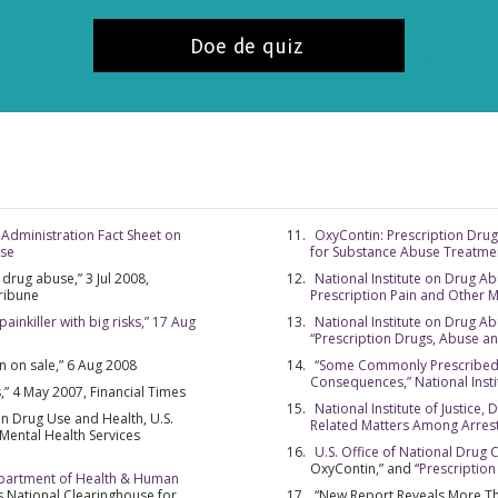
ABONNE
Doe de quiz
NEE, BE
Administration Fact Sheet on
OxyContin: Prescription Drug
use
for Substance Abuse Treatme
drug abuse,” 3 Jul 2008,
National Institute on Drug Abu
Tribune
Prescription Pain and Other 
ainkiller with big risks,” 17 Aug
National Institute on Drug A
“Prescription Drugs, Abuse a
n on sale,” 6 Aug 2008
“Some Commonly Prescribed 
Consequences,” National Inst
,” 4 May 2007, Financial Times
National Institute of Justice
n Drug Use and Health, U.S.
Related Matters Among Arres
ental Health Services
U.S. Office of National Drug 
OxyContin,” and “
Prescription
epartment of Health & Human
s
National Clearinghouse for
“New Report Reveals More Th