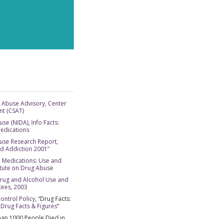
REN
DANKT
 Abuse Advisory, Center
nt (CSAT)
se (NIDA), Info Facts:
Medications
buse Research Report,
nd Addiction 2001”
Medications: Use and
itute on Drug Abuse
, Drug and Alcohol Use and
tees, 2003
Control Policy
, “Drug Facts:
 Drug Facts & Figures
”
an 1000 People Died in