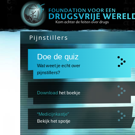
Pijnstillers
Doe de quiz
Wat weet je echt over
pijnstillers?
Download
het boekje
“Medicijnkastje”
Bekijk het spotje