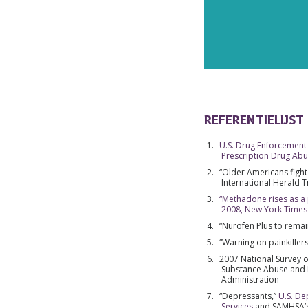
REFERENTIELIJST
U.S. Drug Enforcement 
Prescription Drug Ab
“Older Americans fight 
International Herald 
“Methadone rises as a p
2008, New York Times
“Nurofen Plus to remai
“Warning on painkillers
2007 National Survey o
Substance Abuse and M
Administration
“Depressants,”
U.S. D
Services
and SAMHSA’