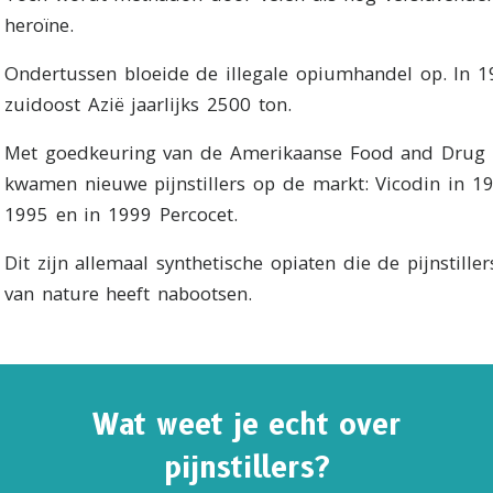
heroïne.
Ondertussen bloeide de illegale opiumhandel op. In 
zuidoost Azië jaarlijks 2500 ton.
Met goedkeuring van de Amerikaanse Food and Drug 
kwamen nieuwe pijnstillers op de markt: Vicodin in 19
1995 en in 1999 Percocet.
Dit zijn allemaal synthetische opiaten die de pijnstille
van nature heeft nabootsen.
NNEER JE OP UPDATES EN MANIEREN OM TE HE
Wat weet je echt over
er je op
De Feiten over Drugs Nieuws
en krijgt het laats
en updates in je inbox.
pijnstillers?