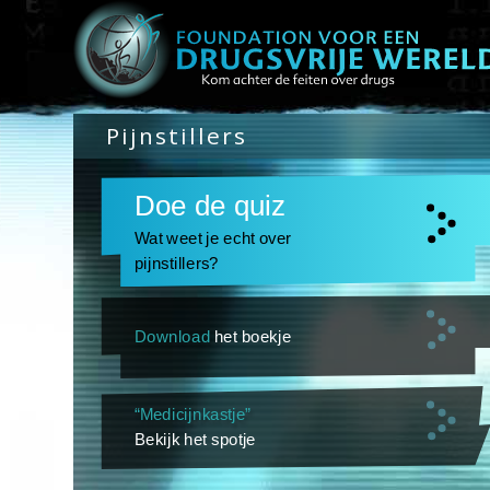
Pijnstillers
Doe de quiz
Wat weet je echt over
pijnstillers?
Download
het boekje
“Medicijnkastje”
Bekijk het spotje