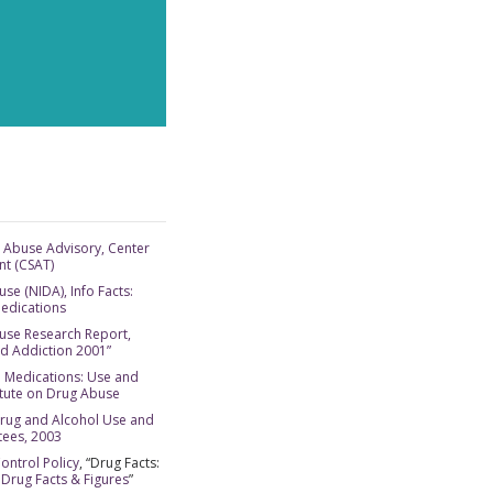
 Abuse Advisory, Center
nt (CSAT)
se (NIDA), Info Facts:
Medications
buse Research Report,
nd Addiction 2001”
Medications: Use and
LPEN
itute on Drug Abuse
te
, Drug and Alcohol Use and
tees, 2003
Control Policy
, “Drug Facts:
 Drug Facts & Figures
”