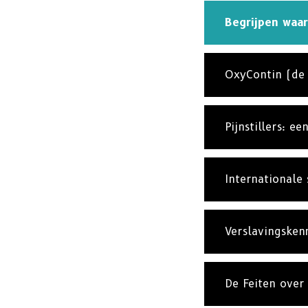
Begrijpen waar
OxyContin (de “
Pijnstillers: e
Internationale 
Verslavingsken
De Feiten over