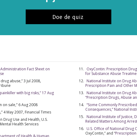
Doe de quiz
Administration Fact Sheet on
OxyContin: Prescription Drug
use
for Substance Abuse Treatme
drug abuse,” 3 Jul 2008,
National Institute on Drug Abu
Tribune
Prescription Pain and Other 
ainkiller with big risks,” 17 Aug
National Institute on Drug A
“Prescription Drugs, Abuse a
n on sale,” 6 Aug 2008
“Some Commonly Prescribed 
NNEER JE OP UPDATES EN MANIEREN OM TE HE
Consequences,” National Inst
,” 4 May 2007, Financial Times
er je op
De Feiten over Drugs Nieuws
en krijgt het laats
National Institute of Justice
n Drug Use and Health, U.S.
Related Matters Among Arres
ental Health Services
en updates in je inbox.
U.S. Office of National Drug 
OxyContin,” and “
Prescription
epartment of Health & Human