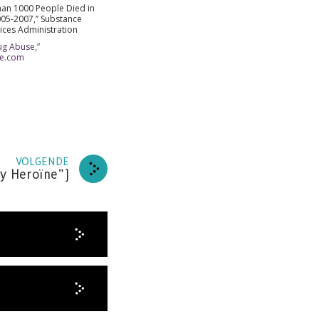
an 1000 People Died in
REN
2005-2007,” Substance
ices Administration
ug Abuse,”
se.com
DANKT
VOLGENDE
ly Heroïne”)