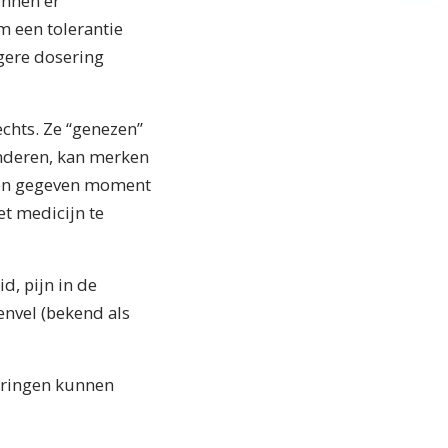
unnen er
m een tolerantie
gere dosering
echts. Ze “genezen”
inderen, kan merken
 een gegeven moment
t medicijn te
, pijn in de
envel (bekend als
seringen kunnen