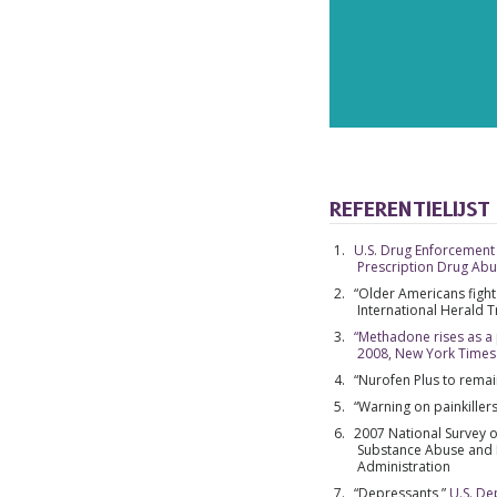
REFERENTIELIJST
U.S. Drug Enforcement 
Prescription Drug Ab
“Older Americans fight 
International Herald 
“Methadone rises as a p
2008, New York Times
“Nurofen Plus to remai
ABO
“Warning on painkillers
Abonne
2007 National Survey o
Substance Abuse and M
nieuws 
Administration
“Depressants,”
U.S. D