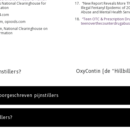
s
National Clearinghouse for
“New Report Reveals More Th
ABONNE
ation
Illegal Fentanyl Epidemic of 
Abuse and Mental Health Serv
l4.com
“Teen OTC & Prescription Dr
ium, opioids.com
teenoverthecounterdrugabu
NEE, BE
n, National Clearinghouse on
ormation
OxyContin (de “Hillbil
nstillers?
orgeschreven pijnstillers
llers?