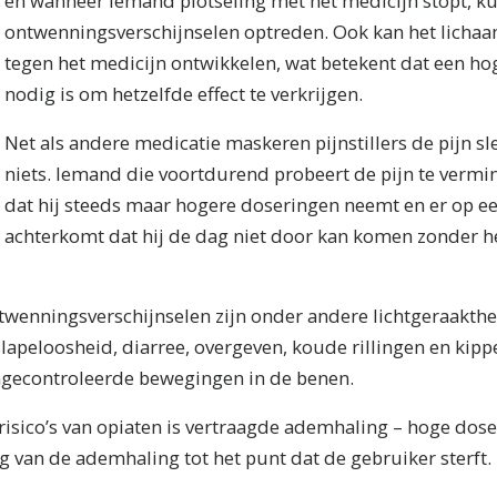
en wanneer iemand plotseling met het medicijn stopt, k
ontwenningsverschijnselen optreden. Ook kan het lichaa
tegen het medicijn ontwikkelen, wat betekent dat een ho
nodig is om hetzelfde effect te verkrijgen.
Net als andere medicatie maskeren pijnstillers de pijn sl
niets. Iemand die voortdurend probeert de pijn te verm
dat hij steeds maar hogere doseringen neemt en er op
achterkomt dat hij de dag niet door kan komen zonder he
enningsverschijnselen zijn onder andere lichtgeraaktheid
slapeloosheid, diarree, overgeven, koude rillingen en kipp
ongecontroleerde bewegingen in de benen.
 risico’s van opiaten is vertraagde ademhaling – hoge do
ng van de ademhaling tot het punt dat de gebruiker sterft.