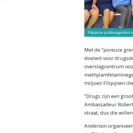
Filipijnse politieagenten 
Met de “poreuze gren
doelwit voor drugsde
overslagcentrum voo
methylamfetaminegebr
miljoen Filipijnen ill
“Drugs zijn een groot
Ambassadeur Robert A
straat, dus die wille
Anderson organiseerd