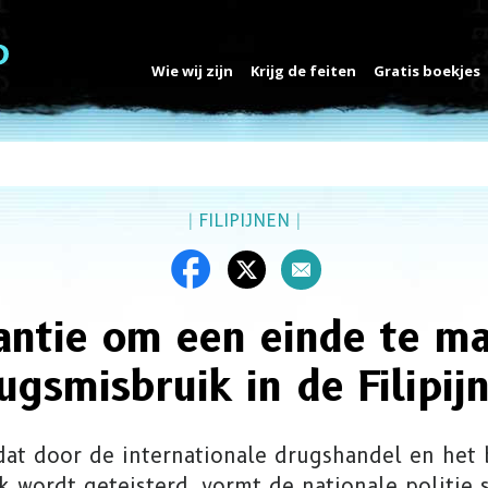
Wie wij zijn
Krijg de feiten
Gratis boekjes
|
FILIPIJNEN
|
iantie om een einde te m
ugsmisbruik in de Filipij
dat door de internationale drugshandel en het
k wordt geteisterd, vormt de nationale politie