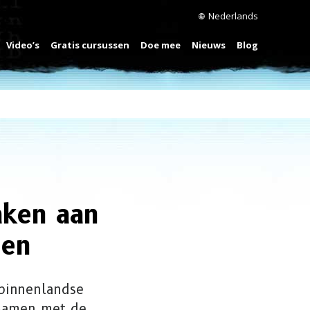
Nederlands
Video’s
Gratis cursussen
Doe mee
Nieuws
Blog
aken aan
nen
 binnenlandse
 samen met de