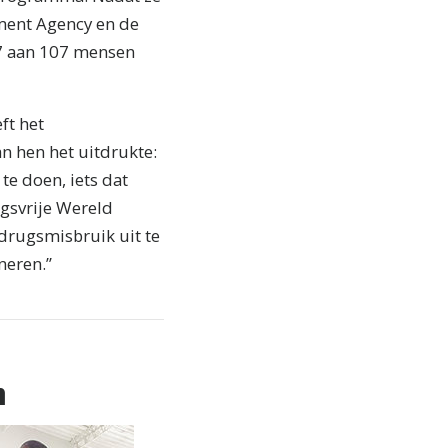
ement Agency en de
17 aan 107 mensen
ft het
n hen het uitdrukte:
te doen, iets dat
ugsvrije Wereld
drugsmisbruik uit te
neren.”
n