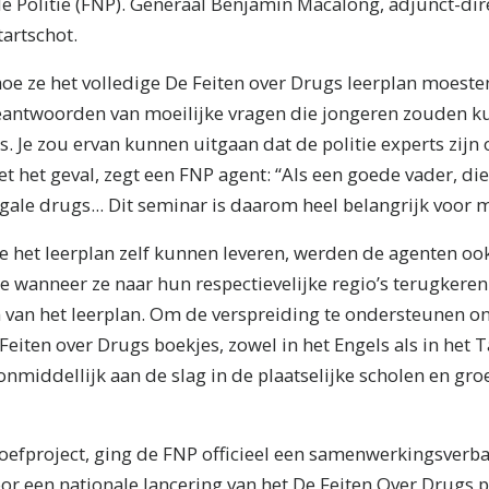
ale Politie (FNP). Generaal Benjamin Macalong, adjunct-dir
tartschot.
oe ze het volledige De Feiten over Drugs leerplan moeste
eantwoorden van moeilijke vragen die jongeren zouden ku
s. Je zou ervan kunnen uitgaan dat de politie experts zijn
et het geval, zegt een FNP agent: “Als een goede vader, die 
legale drugs... Dit seminar is daarom heel belangrijk voor m
ze het leerplan zelf kunnen leveren, werden de agenten ook
ze wanneer ze naar hun respectievelijke regio’s terugker
en van het leerplan. Om de verspreiding te ondersteunen o
Feiten over Drugs
boekjes, zowel in het Engels als in het 
nmiddellijk aan de slag in de plaatselijke scholen en gro
roefproject, ging de FNP officieel een samenwerkingsver
or een nationale lancering van het De Feiten Over Drugs