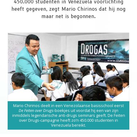
450.000 studenten in Venezuela voorlichting
heeft gegeven, zegt Mario Chirinos dat hij nog
maar net is begonnen.
Mario Chirinos deelt in een Venezolaanse basisschool eerst
De Feiten over Drugs
-boekjes uit voordat hij een van zijn
inmiddels legendarische anti-drugs seminars geeft. De Feiten
over Drugs-campagne heeft zo’n 450.000 studenten in
Venezuela bereikt.