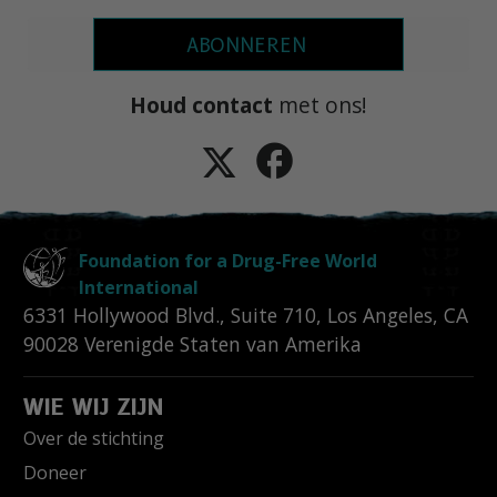
ABONNEREN
Houd contact
met ons!
Foundation for a Drug-Free World
International
6331 Hollywood Blvd., Suite 710
,
Los Angeles
,
CA
90028
Verenigde Staten van Amerika
WIE WIJ ZIJN
Over de stichting
Doneer