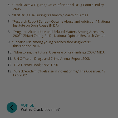
“Crack Facts & Figures,” Office of National Drug Control Policy,
2008
“Illicit Drug Use During Pregnancy,” March of Dimes
“Research Report Series—Cocaine Abuse and Addiction,” National
Institute on Drug Abuse (NIDA)
“Drug and Alcohol Use and Related Matters Among Arrestees
2003,” Zhiwei Zhang, Ph.D., National Opinion Research Center
“Cocaine use among young reaches shocking levels,”
thisislondon.co.uk
“Monitoring the Future, Overview of Key Findings 2007,” NIDA
UN Office on Drugs and Crime Annual Report 2008
DEA History Book, 1985-1990
“Crack ‘epidemic’ fuels rise in violent crime,” The Observer, 17
Feb 2002
VORIGE
Wat is Crack-cocaïne?