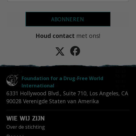
ABONNEREN
Houd contact
met ons!
Foundation for a Drug-Free World
International
6331 Hollywood Blvd., Suite 710
,
Los Angeles
,
CA
90028
Verenigde Staten van Amerika
WIE WIJ ZIJN
Over de stichting