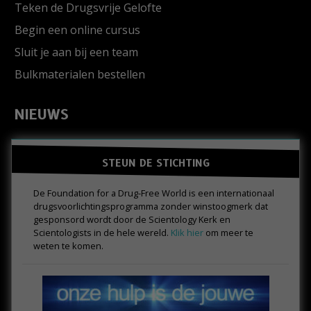
Teken de Drugsvrije Gelofte
Begin een online cursus
Sluit je aan bij een team
Bulkmaterialen bestellen
NIEUWS
STEUN DE STICHTING
De Foundation for a Drug-Free World is een internationaal
drugs­voorlichtings­programma zonder winstoogmerk dat
gesponsord wordt door de Scientology Kerk en
Scientologists in de hele wereld.
Klik hier
om meer te
weten te komen.