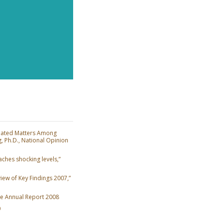
lated Matters Among
, Ph.D., National Opinion
hes shocking levels,”
iew of Key Findings 2007,”
e Annual Report 2008
0