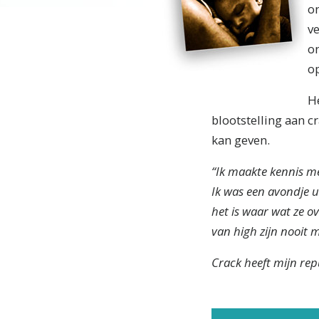
o
v
o
op
H
blootstelling aan 
kan geven.
“Ik maakte kennis me
Ik was een avondje u
het is waar wat ze o
van high zijn nooit 
Crack heeft mijn rep