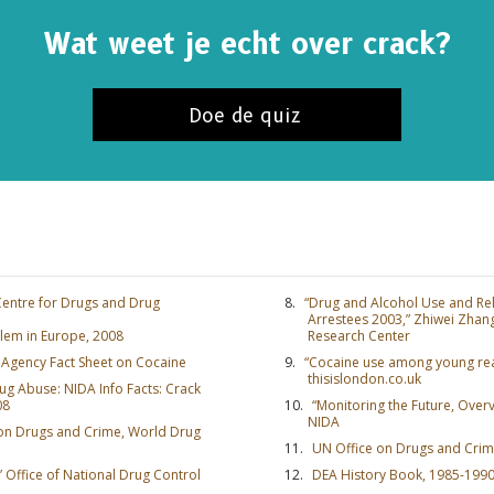
Wat weet je echt over crack?
Doe de quiz
entre for Drugs and Drug
“Drug and Alcohol Use and Re
Arrestees 2003,” Zhiwei Zhang
blem in Europe, 2008
Research Center
 Agency Fact Sheet on Cocaine
“Cocaine use among young reac
thisislondon.co.uk
rug Abuse: NIDA Info Facts: Crack
08
“Monitoring the Future, Overv
NIDA
 on Drugs and Crime, World Drug
UN Office on Drugs and Crim
” Office of National Drug Control
DEA History Book, 1985-199