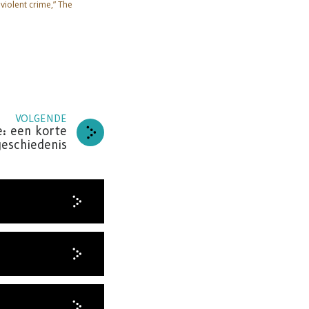
 violent crime,” The
LPEN
VOLGENDE
e: een korte
te
geschiedenis
REN
DANKT