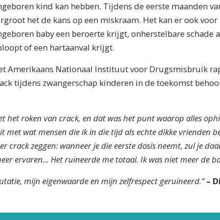
ngeboren kind kan hebben. Tijdens de eerste maanden v
ergroot het de kans op een miskraam. Het kan er ook voor
ngeboren baby een beroerte krijgt, onherstelbare schade 
loopt of een hartaanval krijgt.
et Amerikaans Nationaal Instituut voor Drugsmisbruik ra
crack tijdens zwangerschap kinderen in de toekomst behoo
t het roken van crack, en dat was het punt waarop alles ophi
it met wat mensen die ik in die tijd als echte dikke vrienden 
ver crack zeggen: wanneer je die eerste dosis neemt, zul je daa
meer ervaren... Het ruïneerde me totaal. Ik was niet meer de b
utatie, mijn eigenwaarde en mijn zelfrespect geruïneerd.”
– D