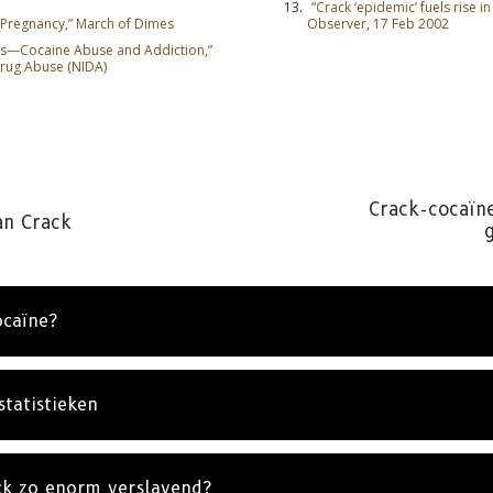
“Crack ‘epidemic’ fuels rise in
ng Pregnancy,” March of Dimes
Observer, 17 Feb 2002
es—Cocaine Abuse and Addiction,”
Drug Abuse (NIDA)
NNEER JE OP UPDATES EN MANIEREN OM TE HE
Crack-cocaïn
er je op
De Feiten over Drugs Nieuws
en krijgt het laats
an Crack
en updates in je inbox.
ocaïne?
ABONNE
statistieken
NEE, BE
ck zo enorm verslavend?