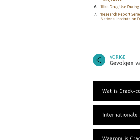
“Illicit Drug Use Duri
“Research Report Seri
National Institute on 
ABO
VORIGE
Abonne
Gevolgen v
nieuws 
Wat is Crack-c
Internationale 
Waarom is Cra