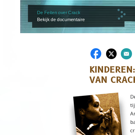
De Feiten over Crack
Bekijk de documentaire
KINDEREN
VAN CRAC
De
t
A
ba
c