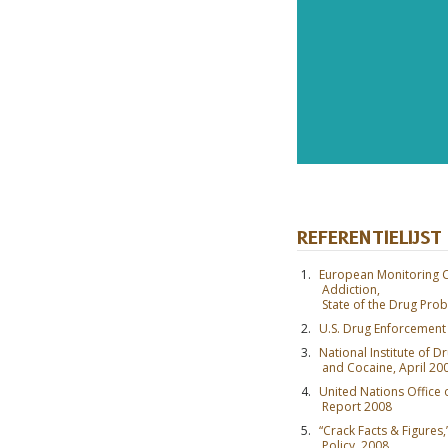
REFERENTIELIJST
European Monitoring C
Addiction,
State of the Drug Pro
U.S. Drug Enforcement
National Institute of D
and Cocaine, April 20
United Nations Office
Report 2008
“Crack Facts & Figures,
Policy, 2008