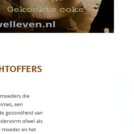
Video
CHTOFFERS
n moeders die
Dimes, een
 de gezondheid van
oedervorm ofwel als
e moeder en het