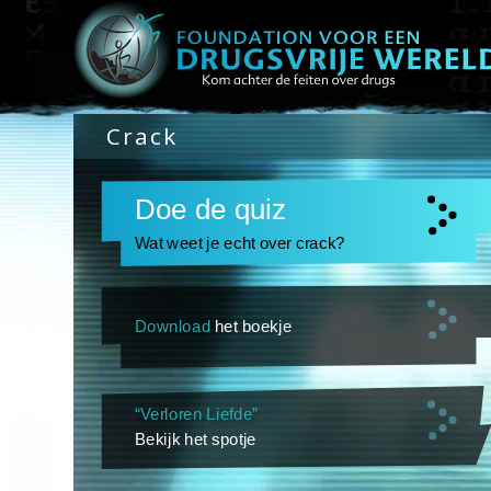
Crack
Doe de quiz
Wat weet je echt over crack?
Download
het boekje
“Verloren Liefde”
Bekijk het spotje