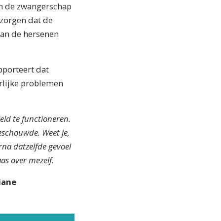
an de zwangerschap
 zorgen dat de
aan de hersenen
pporteert dat
rlijke problemen
eld te functioneren.
beschouwde. Weet je,
rna datzelfde gevoel
aas over mezelf.
iane