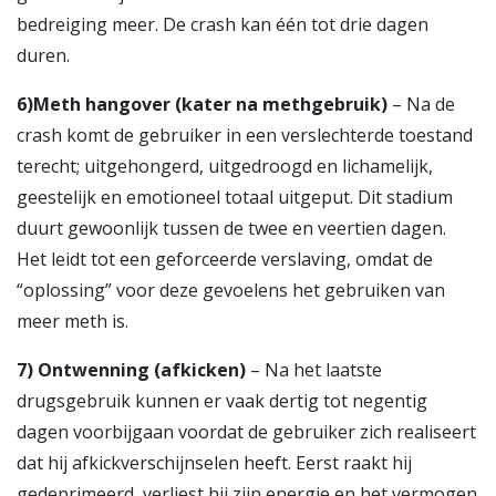
bedreiging meer. De crash kan één tot drie dagen
duren.
6
)Meth hangover (kater na methgebruik)
– Na de
crash komt de gebruiker in een verslechterde toestand
terecht; uitgehongerd, uitgedroogd en lichamelijk,
geestelijk en emotioneel totaal uitgeput. Dit stadium
duurt gewoonlijk tussen de twee en veertien dagen.
Het leidt tot een geforceerde verslaving, omdat de
“oplossing” voor deze gevoelens het gebruiken van
meer meth is.
7)
Ontwenning (afkicken)
– Na het laatste
drugsgebruik kunnen er vaak dertig tot negentig
dagen voorbijgaan voordat de gebruiker zich realiseert
dat hij afkickverschijnselen heeft. Eerst raakt hij
gedeprimeerd, verliest hij zijn energie en het vermogen