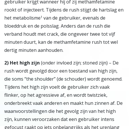
gebruiker krijgt wanneer hij of zij methamfetamine
rookt of injecteert. Tijdens de rush stijgt de hartslag en
het metabolisme
van de gebruiker, evenals de
1
bloeddruk en de polsslag. Anders dan de rush die
verband houdt met crack, die ongeveer twee tot vijf
minuten duurt, kan de methamfetamine rush tot wel
dertig minuten aanhouden.
2
)
Het high zijn
(onder invloed zijn; stoned zijn) – De
rush wordt gevolgd door een toestand van high zijn,
die soms “the shoulder” (de schouder) wordt genoemd.
Tijdens het high zijn voelt de gebruiker zich vaak
flinker, op het agressieve af, en wordt twistziek,
onderbreekt vaak anderen en maakt hun zinnen af. De
waanvoorstellingen die het gevolg zijn van het high
zijn, kunnen veroorzaken dat een gebruiker intens
gefocust raakt op iets onbelangrijks als het urenlang