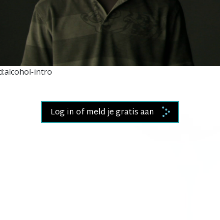
Video
:alcohol-intro
Log in of meld je gratis aan