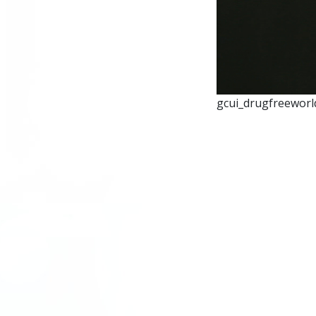
gcui_drugfreeworld