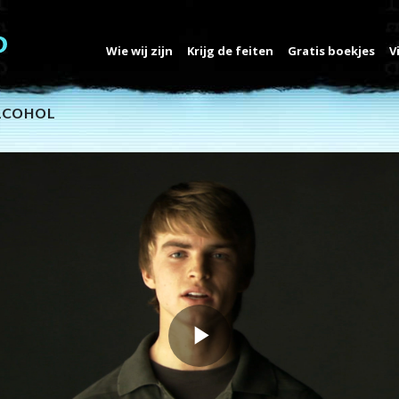
Wie wij zijn
Krijg de feiten
Gratis boekjes
V
ALCOHOL
Play