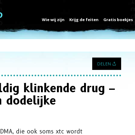
Wie wij zijn
Krijg de feiten
Gratis boekjes
DELEN
ldig klinkende drug –
 dodelijke
MDMA, die ook soms xtc wordt