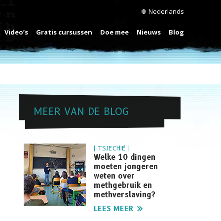
Nederlands
Video’s
Gratis cursussen
Doe mee
Nieuws
Blog
MEER VAN DE BLOG
| TSJECHIË |
Welke 10 dingen
moeten jongeren
weten over
methgebruik en
methverslaving?
LEES MEER