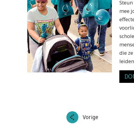
Steun 
mee j
effec
voorli
schol
mense
die ze
leiden
DO
Vorige