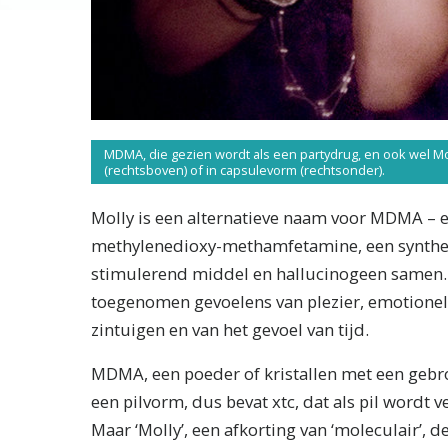
MDMA, die gezien wordt als een partydrug, en ook wel Mo
(rechtsboven) of in capsulevorm (rechtsonder).
Molly is een alternatieve naam voor MDMA – 
methylenedioxy-methamfetamine, een syntheti
stimulerend middel en hallucinogeen samen. 
toegenomen gevoelens van plezier, emotion
zintuigen en van het gevoel van tijd.
MDMA, een poeder of kristallen met een gebroke
een pilvorm, dus bevat xtc, dat als pil wordt
Maar ‘Molly’, een afkorting van ‘moleculair’,