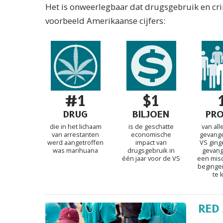
Het is onweerlegbaar dat drugsgebruik en crimi
voorbeeld Amerikaanse cijfers:
#1
$1
DRUG
BILJOEN
PR
die in het lichaam
is de geschatte
van all
van arrestanten
economische
gevang
werd aangetroffen
impact van
VS ging
was marihuana
drugsgebruik in
gevang
één jaar voor de VS
een mis
beginge
te 
RED