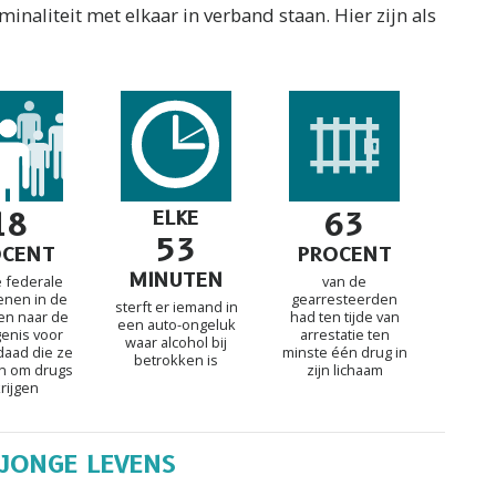
naliteit met elkaar in verband staan. Hier zijn als
18
ELKE
63
53
OCENT
PROCENT
MINUTEN
e federale
van de
enen in de
gearresteerden
sterft er iemand in
en naar de
had ten tijde van
een auto-ongeluk
enis voor
arrestatie ten
waar alcohol bij
daad die ze
minste één drug in
betrokken is
n om drugs
zijn lichaam
krijgen
 JONGE LEVENS