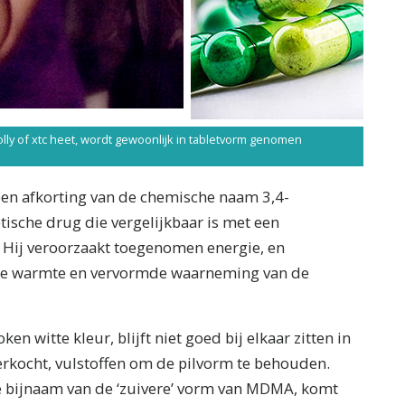
lly of xtc heet, wordt gewoonlijk in tabletvorm genomen
een afkorting van de chemische naam 3,4-
sche drug die vergelijkbaar is met een
Hij veroorzaakt toegenomen energie, en
ele warmte en vervormde waarneming van de
n witte kleur, blijft niet goed bij elkaar zitten in
 verkocht, vulstoffen om de pilvorm te behouden.
 de bijnaam van de ‘zuivere’ vorm van MDMA, komt