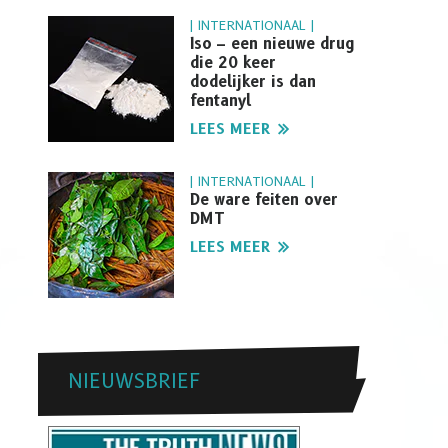
| INTERNATIONAAL |
Iso – een nieuwe drug
die 20 keer
dodelijker is dan
fentanyl
LEES MEER
| INTERNATIONAAL |
De ware feiten over
DMT
LEES MEER
NIEUWSBRIEF