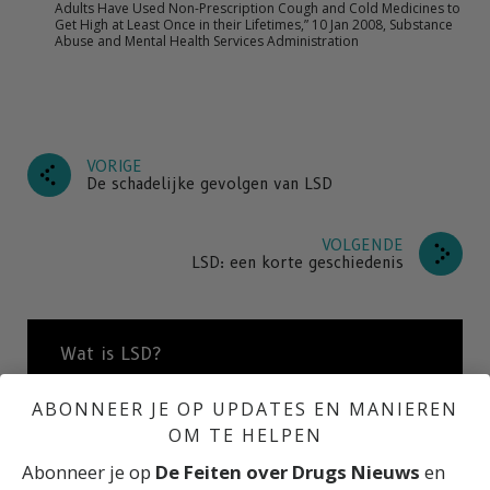
Adults Have Used Non-Prescription Cough and Cold Medicines to
Get High at Least Once in their Lifetimes,” 10 Jan 2008, Substance
Abuse and Mental Health Services Administration
VORIGE
De schadelijke gevolgen van LSD
VOLGENDE
LSD: een korte geschiedenis
Wat is LSD?
ABONNEER JE OP UPDATES EN MANIEREN
OM TE HELPEN
Wat is een hallucinogeen?
Abonneer je op
De Feiten over Drugs Nieuws
en