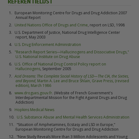
REFERENTIELIJST
European Monitoring Centre for Drugs and Drug Addiction 2007
Annual Report
United Nations Office of Drugs and Crime
, report on LSD, 1998
U.S. Department of Justice, National Drug Intelligence Center
report, May 2003
U.S. Drug Enforcement Administration
"Research Report Series—Hallucinogens and Dissociative Drugs,"
U.S. National Institute on Drug Abuse
U.S. Office of National Drug Control Policy report on
Hallucinogens
, September 2005
Acid Dreams: The Complete Social History of LSD—The CIA, the Sixties,
and Beyond,
Martin A. Lee and Bruce Shlain, Grave Press, (revised
edition), March 1986
www.drogues.gouv.fr
. (Website of French Government's
Interdepartmental Mission for the Fight Against Drugs and Drug
Addiction)
Hopkins Medical News
U.S. Substance Abuse and Mental Health Services Administration
“Situation of Amphetamines, Ecstasy and LSD in Europe,”
European Monitoring Centre for Drugs and Drug Addiction
“New Study Reveals More than 3 Million Adolescents and Young