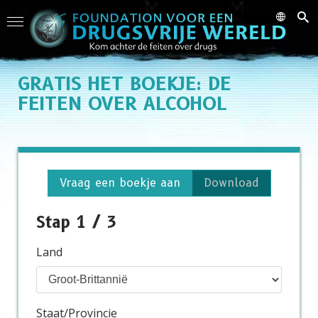
GRATIS
HET BOEKJE: DE
FEITEN OVER ALCOHOL
Vraag een boekje aan
Download
Stap 1 / 3
Land
Staat/Provincie